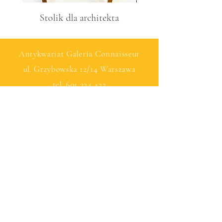
Stolik dla architekta
Antykwariat Galeria Connaisseur
ul. Grzybowska 12/14 Warszawa
tel.
601 224 422
© by Connaisseu with Wix