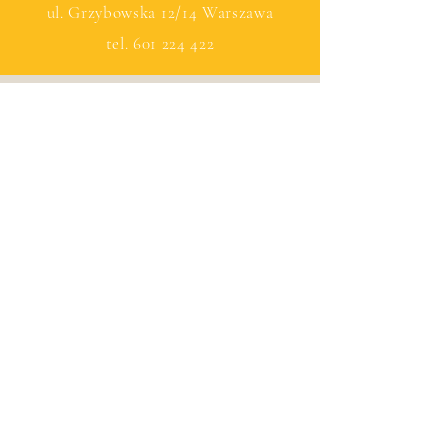
ul. Grzybowska 12/14 Warszawa
tel.
601 224 422
© by Connaisseu with Wix