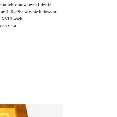
e polichromowanym (ubytki
omi). Rzeźba w typie ludowym.
 XVIII wiek.
ść:35 cm