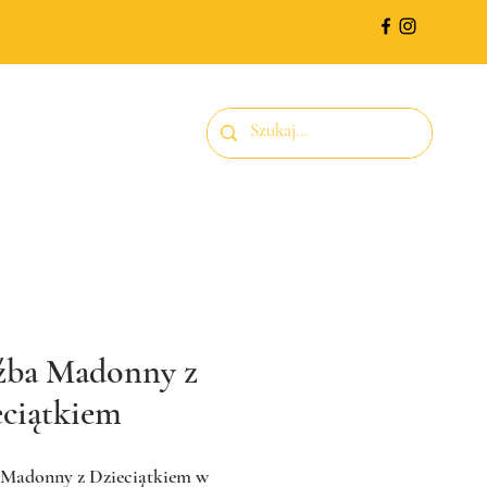
źba Madonny z
eciątkiem
 Madonny z Dzieciątkiem w