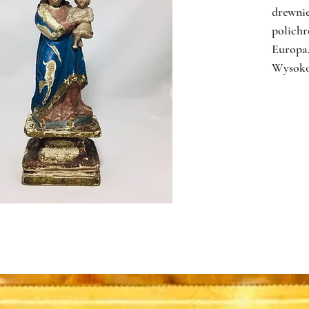
drewni
polichr
Europa,
Wysoko