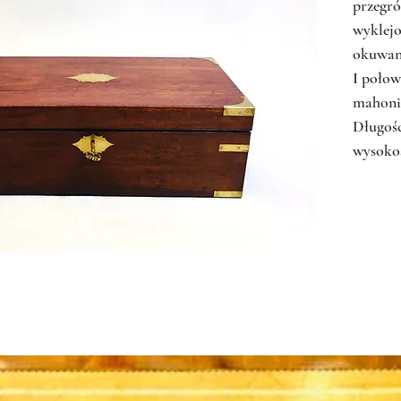
przegró
wyklejo
okuwan
I poło
mahoni
Długość
wysokoś