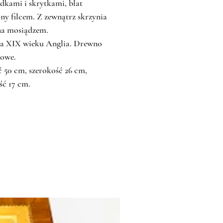
dkami i skrytkami, blat
ny filcem. Z zewnątrz skrzynia
a mosiądzem.
wa XIX wieku Anglia. Drewno
owe.
 50 cm, szerokość 26 cm,
ć 17 cm.