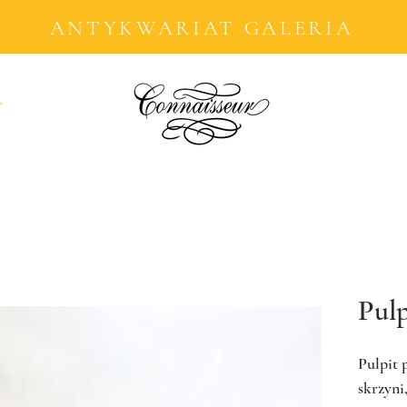
ANTYKWARIAT GALERIA
T
Pul
Pulpit 
skrzyni