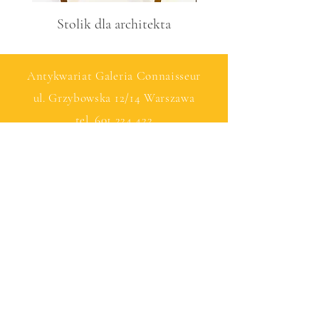
Stolik dla architekta
Antykwariat Galeria Connaisseur
ul. Grzybowska 12/14 Warszawa
tel.
601 224 422
© by Connaisseu with Wix