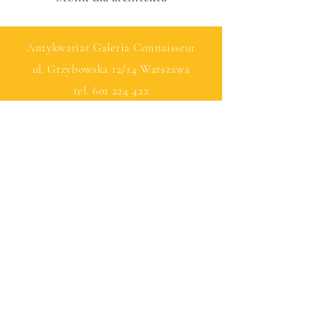
Antykwariat Galeria Connaisseur
ul. Grzybowska 12/14 Warszawa
tel.
601 224 422
© by Connaisseu with Wix