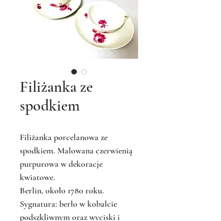
Filiżanka ze
spodkiem
Filiżanka porcelanowa ze
spodkiem. Malowana czerwienią
purpurowa w dekoracje
kwiatowe.
Berlin, około 1780 roku.
Sygnatura: berło w kobalcie
podszkliwnym oraz wyciski i