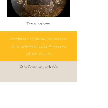
Tarcza herbowa
Antykwariat Galeria Connaisseur
ul. Grzybowska 12/14 Warszawa
tel.
601 224 422
© by Connaisseu with Wix